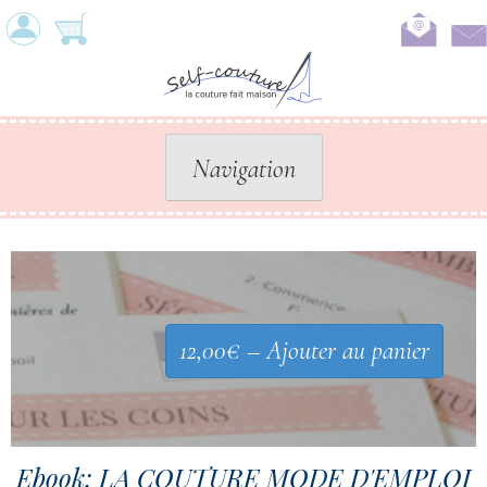
Skip
to
content
Navigation
12,00€ – Ajouter au panier
Ebook: LA COUTURE MODE D'EMPLOI